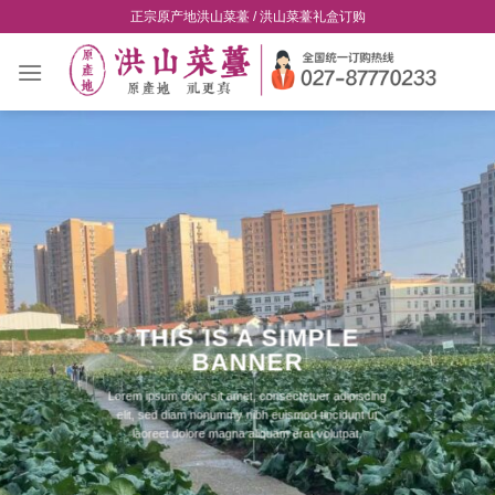
Skip
正宗原产地洪山菜薹 / 洪山菜薹礼盒订购
to
content
THIS IS A SIMPLE
BANNER
Lorem ipsum dolor sit amet, consectetuer adipiscing
elit, sed diam nonummy nibh euismod tincidunt ut
laoreet dolore magna aliquam erat volutpat.