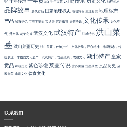
千年贡品
历史传承
历史文化
千年传承
明]
千年贡菜
品牌传承
品牌故事
地理标志
国家地理标志
唐代贡品
地域特色
地理标志
文化传承
产品
城市记忆
宝塔下菜薹
宝通寺
宫廷御菜
御膳珍馐
文化符
洪山菜
武汉特产
武汉文化
号]
楚文化
楚菜之首
江城特色
薹
洪山菜薹历史
洪山菜薹，种植技艺，文化传承，匠心精神，地理标志，传
湖北特产
皇家
统农业，非物质文化遗产，武汉特产，贡品蔬菜，农耕文化
菜薹传说
贡品
紫色珍馐
贡品历史
种植历史
营养价值
贡品典故
金
饮食文化
殿御菜
非遗文化
联系我们